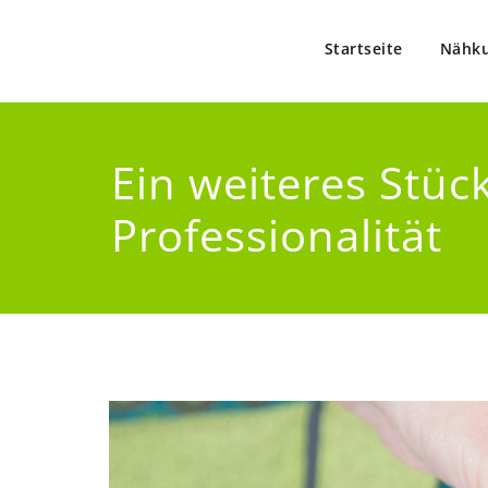
Zum
Inhalt
Startseite
Nähku
springen
Nähschule im Dellviert
Ein weiteres Stüc
Professionalität