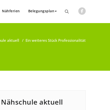
Nähferien
Belegungsplan
ule aktuell
/
Ein weiteres Stück Professionalität
Nähschule aktuell